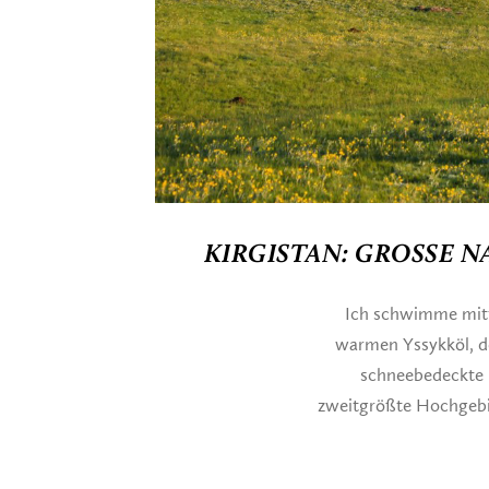
KIRGISTAN: GROSSE 
Ich schwimme mitte
warmen Yssykköl, de
schneebedeckte B
zweitgrößte Hochgebir