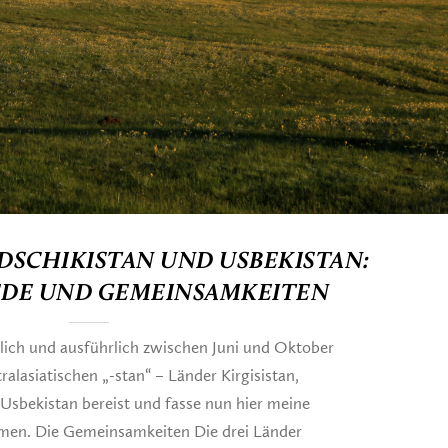
ADSCHIKISTAN UND USBEKISTAN:
DE UND GEMEINSAMKEITEN
lich und ausführlich zwischen Juni und Oktober
tralasiatischen „-stan“ – Länder Kirgisistan,
Usbekistan bereist und fasse nun hier meine
men. Die Gemeinsamkeiten Die drei Länder