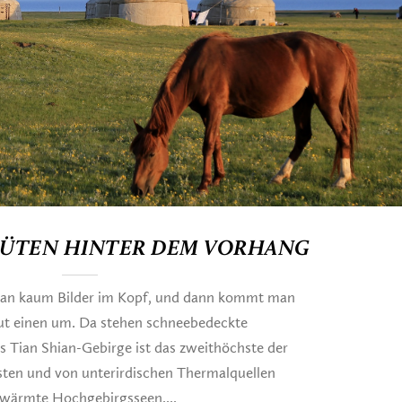
BLÜTEN HINTER DEM VORHANG
 man kaum Bilder im Kopf, und dann kommt man
ut einen um. Da stehen schneebedeckte
s Tian Shian-Gebirge ist das zweithöchste der
ten und von unterirdischen Thermalquellen
wärmte Hochgebirgsseen....