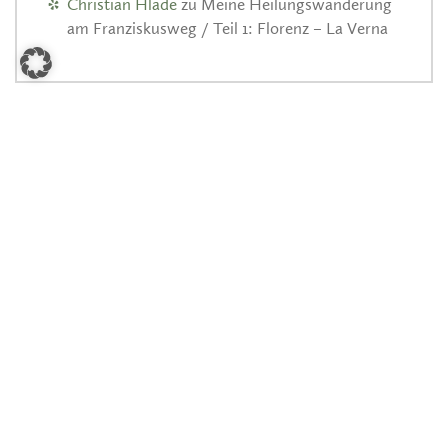
Christian Hlade
zu
Meine Heilungswanderung
am Franziskusweg / Teil 1: Florenz – La Verna
ARCHIV
© 2026 Global Thinking. Der Blog von
Weltweitwandern-Gründer Christian Hlade