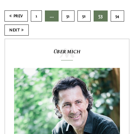
…
53
PREV
1
51
52
54
NEXT
ÜBER MICH