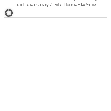
am Franziskusweg / Teil 1: Florenz – La Verna
ARCHIV
© 2026 Global Thinking. Der Blog von
Weltweitwandern-Gründer Christian Hlade