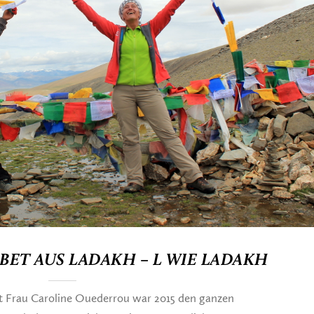
BET AUS LADAKH – L WIE LADAKH
Frau Caroline Ouederrou war 2015 den ganzen