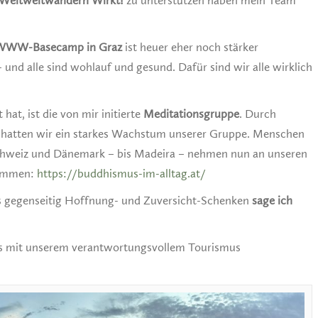
 Weltweitwandern Wirkt!
zu unterstützen haben mein Team
 WWW-Basecamp in Graz
ist heuer eher noch stärker
– und alle sind wohlauf und gesund. Dafür sind wir alle wirklich
at, ist die von mir initierte
Meditationsgruppe
. Durch
 hatten wir ein starkes Wachstum unserer Gruppe. Menschen
 Schweiz und Dänemark – bis Madeira – nehmen nun an unseren
kommen:
https://buddhismus-im-alltag.at/
es gegenseitig Hoffnung- und Zuversicht-Schenken
sage ich
uns mit unserem verantwortungsvollem Tourismus