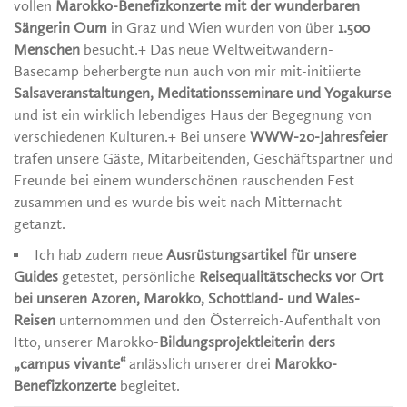
vollen
Marokko-Benefizkonzerte mit der wunderbaren
Sängerin Oum
in Graz und Wien wurden von über
1.500
Menschen
besucht.+ Das neue Weltweitwandern-
Basecamp beherbergte nun auch von mir mit-initiierte
Salsaveranstaltungen, Meditationsseminare und Yogakurse
und ist ein wirklich lebendiges Haus der Begegnung von
verschiedenen Kulturen.+ Bei unsere
WWW-20-Jahresfeier
trafen unsere Gäste, Mitarbeitenden, Geschäftspartner und
Freunde bei einem wunderschönen rauschenden Fest
zusammen und es wurde bis weit nach Mitternacht
getanzt.
Ich hab zudem neue
Ausrüstungsartikel für unsere
Guides
getestet, persönliche
Reisequalitätschecks vor Ort
bei unseren Azoren, Marokko, Schottland- und Wales-
Reisen
unternommen und den Österreich-Aufenthalt von
Itto, unserer Marokko-
Bildungsprojektleiterin ders
„campus vivante“
anlässlich unserer drei
Marokko-
Benefizkonzerte
begleitet.