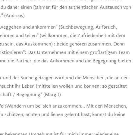
 du daher einen Rahmen für den authentischen Austausch von
.“ (Andreas)
das „weggehen und ankommen“ (Suchbewegung, Aufbruch,
fnehmen und teilen“ (willkommen, die Zufriedenheit mit dem
 zu sein, das Auskommen) : beide gehören zusammen. Denn
nktionieren“: Das Unternehmen mit einem großartigem Team
nd die Partner, die das Ankommen und die Begegnung bieten
 und der Suche getragen wird und die Menschen, die an den
sucht ihr Leben (mit)teilen wollen und können: so gestaltet
dschaft / Begegnung“ (Margit)
tWeitWandern um bei sich anzukommen… Mit den Menschen,
du schätzen, achten und lieben gelernt hast, kannst du keine
ner bekannten Umgebung ist für mich immer wieder eine