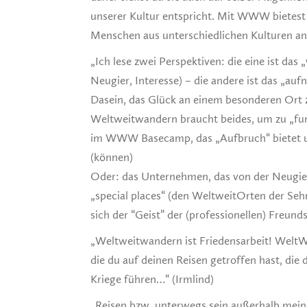
unserer Kultur entspricht. Mit WWW bietest
Menschen aus unterschiedlichen Kulturen an
„Ich lese zwei Perspektiven: die eine ist 
Neugier, Interesse) – die andere ist das „au
Dasein, das Glück an einem besonderen Ort
Weltweitwandern braucht beides, um zu „fu
im WWW Basecamp, das „Aufbruch“ bietet u
(können)
Oder: das Unternehmen, das von der Neugier
„special places“ (den WeltweitOrten der Sehn
sich der “Geist” der (professionellen) Freun
„Weltweitwandern ist Friedensarbeit! Wel
die du auf deinen Reisen getroffen hast, die 
Kriege führen…“ (Irmlind)
„Reisen bzw. unterwegs sein außerhalb mei