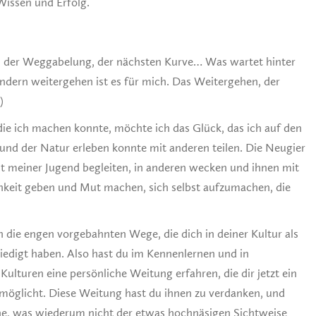
 Wissen und Erfolg.
 der Weggabelung, der nächsten Kurve… Was wartet hinter
dern weitergehen ist es für mich. Das Weitergehen, der
)
ie ich machen konnte, möchte ich das Glück, das ich auf den
nd der Natur erleben konnte mit anderen teilen. Die Neugier
eit meiner Jugend begleiten, in anderen wecken und ihnen mit
keit geben und Mut machen, sich selbst aufzumachen, die
h die engen vorgebahnten Wege, die dich in deiner Kultur als
riedigt haben. Also hast du im Kennenlernen und in
turen eine persönliche Weitung erfahren, die dir jetzt ein
rmöglicht. Diese Weitung hast du ihnen zu verdanken, und
öhe, was wiederum nicht der etwas hochnäsigen Sichtweise