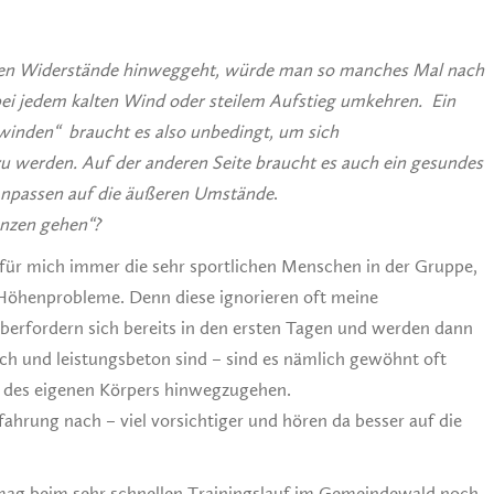
ren Widerstände hinweggeht, würde man so manches Mal nach
i jedem kalten Wind oder steilem Aufstieg umkehren. Ein
inden“ braucht es also unbedingt, um sich
zu werden. Auf der anderen Seite braucht es auch ein gesundes
 anpassen auf die äußeren Umstände
.
enzen gehen“?
für mich immer die sehr sportlichen Menschen in der Gruppe,
Höhenprobleme. Denn diese ignorieren oft meine
erfordern sich bereits in den ersten Tagen und werden dann
ich und leistungsbeton sind – sind es nämlich gewöhnt oft
e des eigenen Körpers hinwegzugehen.
ahrung nach – viel vorsichtiger und hören da besser auf die
mag beim sehr schnellen Trainingslauf im Gemeindewald noch