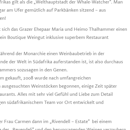
rikas gilt als die „Welthauptstadt der Whale-Watcher“. Man
ogar am Ufer gemütlich auf Parkbänken sitzend – aus
en!
t sich das Grazer Ehepaar Maria und Heimo Thalhammer einen
ein Boutique Weingut inklusive superbem Restaurant
hrend der Monarchie einen Weinbaubetrieb in der
de der Welt in Südafrika auferstanden ist, ist also durchaus
lhammers sozusagen in den Genen.
arm gekauft, 2008 wurde nach umfangreichen
ausgesuchten Weinstöcken begonnen, einige Zeit später
taurants. Alles mit sehr viel Gefühl und Liebe zum Detail
gen südafrikanischem Team vor Ort entwickelt und
r Frau Carmen dann im „Rivendell – Estate“ bei einem
e des „Revendeli“ und den hervorragenden Weinen verzaubern