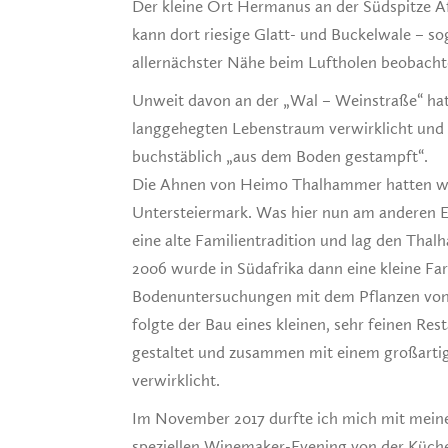
Der kleine Ort Hermanus an der Südspitze Af
kann dort riesige Glatt- und Buckelwale – s
allernächster Nähe beim Luftholen beobacht
Unweit davon an der „Wal – Weinstraße“ ha
langgehegten Lebenstraum verwirklicht und 
buchstäblich „aus dem Boden gestampft“.
Die Ahnen von Heimo Thalhammer hatten wä
Untersteiermark. Was hier nun am anderen En
eine alte Familientradition und lag den Tha
2006 wurde in Südafrika dann eine kleine F
Bodenuntersuchungen mit dem Pflanzen von 
folgte der Bau eines kleinen, sehr feinen Res
gestaltet und zusammen mit einem großarti
verwirklicht.
Im November 2017 durfte ich mich mit meine
speziellen Winemaker-Evening von der Küch