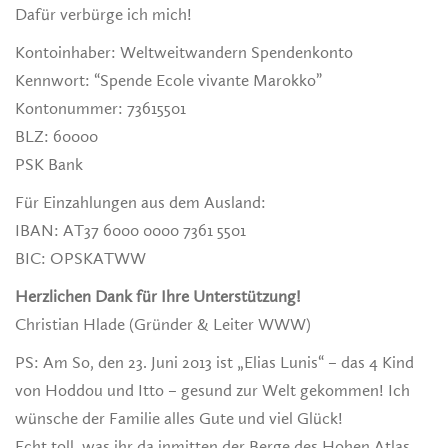
Dafür verbürge ich mich!
Kontoinhaber: Weltweitwandern Spendenkonto
Kennwort: “Spende Ecole vivante Marokko”
Kontonummer: 73615501
BLZ: 60000
PSK Bank
Für Einzahlungen aus dem Ausland:
IBAN: AT37 6000 0000 7361 5501
BIC: OPSKATWW
Herzlichen Dank für Ihre Unterstützung!
Christian Hlade (Gründer & Leiter WWW)
PS: Am So, den 23. Juni 2013 ist „Elias Lunis“ – das 4 Kind
von Hoddou und Itto – gesund zur Welt gekommen! Ich
wünsche der Familie alles Gute und viel Glück!
Echt toll, was ihr da inmitten der Berge des Hohen Atlas