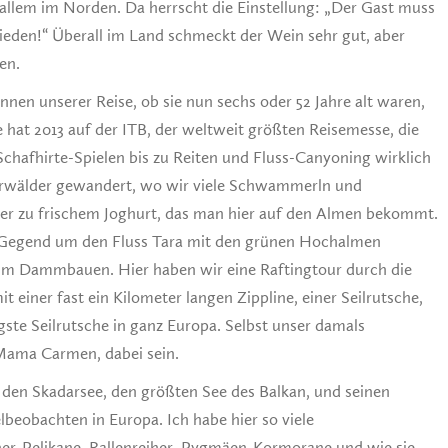
r allem im Norden. Da herrscht die Einstellung: „Der Gast muss
ufrieden!“ Überall im Land schmeckt der Wein sehr gut, aber
en.
nnen unserer Reise, ob sie nun sechs oder 52 Jahre alt waren,
 hat 2013 auf der ITB, der weltweit größten Reisemesse, die
hafhirte-Spielen bis zu Reiten und Fluss-Canyoning wirklich
e Urwälder gewandert, wo wir viele Schwammerln und
er zu frischem Joghurt, das man hier auf den Almen bekommt.
e Gegend um den Fluss Tara mit den grünen Hochalmen
m Dammbauen. Hier haben wir eine Raftingtour durch die
 einer fast ein Kilometer langen Zippline, einer Seilrutsche,
gste Seilrutsche in ganz Europa. Selbst unser damals
Mama Carmen, dabei sein.
 den Skadarsee, den größten See des Balkan, und seinen
lbeobachten in Europa. Ich habe hier so viele
er-Pelikane, Rallenreiher, Pygmäen-Kormorane und wie sie