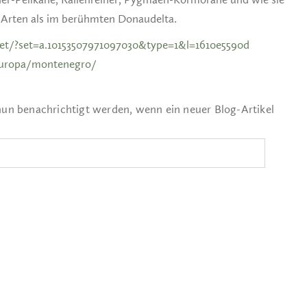
e Arten als im berühmten Donaudelta.
t/?set=a.10153507971097030&type=1&l=1610e5590d
europa/montenegro/
nun benachrichtigt werden, wenn ein neuer Blog-Artikel