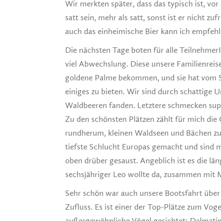
Wir merkten später, dass das typisch ist, vo
satt sein, mehr als satt, sonst ist er nicht z
auch das einheimische Bier kann ich empfehl
Die nächsten Tage boten für alle TeilnehmerI
viel Abwechslung. Diese unsere Familienreise
goldene Palme bekommen, und sie hat vom Sc
einiges zu bieten. Wir sind durch schattig
Waldbeeren fanden. Letztere schmecken sup
Zu den schönsten Plätzen zählt für mich di
rundherum, kleinen Waldseen und Bächen zu
tiefste Schlucht Europas gemacht und sind mit
oben drüber gesaust. Angeblich ist es die län
sechsjähriger Leo wollte da, zusammen mit 
Sehr schön war auch unsere Bootsfahrt über
Zufluss. Es ist einer der Top-Plätze zum Voge
außergewöhnliche Vögel gesichtet: Dalmatin