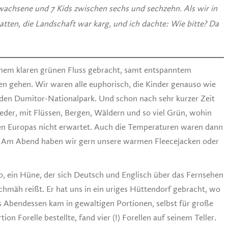
rwachsene und 7 Kids zwischen sechs und sechzehn. Als wir in
tten, die Landschaft war karg, und ich dachte: Wie bitte? Da
inem klaren grünen Fluss gebracht, samt entspanntem
n gehen. Wir waren alle euphorisch, die Kinder genauso wie
 den Dumitor-Nationalpark. Und schon nach sehr kurzer Zeit
eder, mit Flüssen, Bergen, Wäldern und so viel Grün, wohin
en Europas nicht erwartet. Auch die Temperaturen waren dann
n. Am Abend haben wir gern unsere warmen Fleecejacken oder
o, ein Hüne, der sich Deutsch und Englisch über das Fernsehen
chmäh reißt. Er hat uns in ein uriges Hüttendorf gebracht, wo
as Abendessen kam in gewaltigen Portionen, selbst für große
n Forelle bestellte, fand vier (!) Forellen auf seinem Teller.