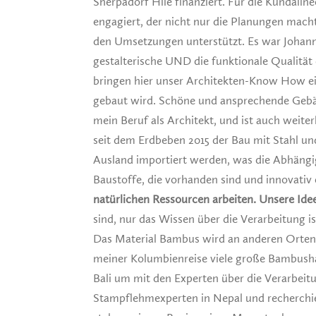
Sherpadorf Hile finanziert. Für die Kundali
engagiert, der nicht nur die Planungen macht
den Umsetzungen unterstützt. Es war Johanne
gestalterische UND die funktionale Qualität 
bringen hier unser Architekten-Know How ei
gebaut wird. Schöne und ansprechende Geb
mein Beruf als Architekt, und ist auch weite
seit dem Erdbeben 2015 der Bau mit Stahl un
Ausland importiert werden, was die Abhängig
Baustoffe, die vorhanden sind und innovativ
natürlichen Ressourcen arbeiten. Unsere Id
sind, nur das Wissen über die Verarbeitung 
Das Material Bambus wird an anderen Orten s
meiner Kolumbienreise viele große Bambushal
Bali um mit den Experten über die Verarbeit
Stampflehmexperten in Nepal und recherchie