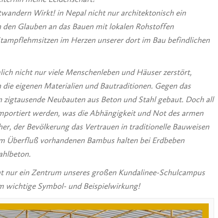
andern Wirkt! in Nepal nicht nur architektonisch ein
 den Glauben an das Bauen mit lokalen Rohstoffen
tampflehmsitzen im Herzen unserer dort im Bau befindlichen
lich nicht nur viele Menschenleben und Häuser zerstört,
 die eigenen Materialien und Bautraditionen.
Gegen das
n zigtausende Neubauten aus Beton und Stahl gebaut. Doch all
mportiert werden, was die Abhängigkeit und Not des armen
aher, der Bevölkerung das Vertrauen in traditionelle Bauweisen
im Überfluß vorhandenen Bambus halten bei Erdbeben
ahlbeton.
cht nur ein Zentrum unseres großen Kundalinee-Schulcampus
rm wichtige Symbol- und Beispielwirkung!