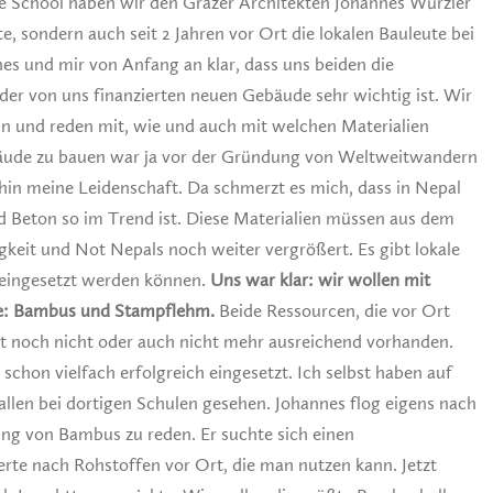
nee School haben wir den Grazer Architekten Johannes Würzler
e, sondern auch seit 2 Jahren vor Ort die lokalen Bauleute bei
s und mir von Anfang an klar, dass uns beiden die
der von uns finanzierten neuen Gebäude sehr wichtig ist. Wir
n und reden mit, wie und auch mit welchen Materialien
äude zu bauen war ja vor der Gründung von Weltweitwandern
rhin meine Leidenschaft. Da schmerzt es mich, dass in Nepal
d Beton so im Trend ist. Diese Materialien müssen aus dem
keit und Not Nepals noch weiter vergrößert. Es gibt lokale
 eingesetzt werden können.
Uns war klar: wir wollen mit
ee: Bambus und Stampflehm.
Beide Ressourcen, die vor Ort
ist noch nicht oder auch nicht mehr ausreichend vorhanden.
chon vielfach erfolgreich eingesetzt. Ich selbst haben auf
len bei dortigen Schulen gesehen. Johannes flog eigens nach
ung von Bambus zu reden. Er suchte sich einen
rte nach Rohstoffen vor Ort, die man nutzen kann. Jetzt