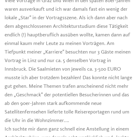
Viele Vorträge in Graz und Wien in den späten 80er-Jahren
waren ausverkauft und ich war damals fast ein wenig der
lokale „Star“ in der Vortragsszene. Als ich dann aber nach
dem abgeschlossenen Architekturstudium diese Tätigkeit
endlich (!) hauptberuflich ausüben wollte, kamen dann auf
einmal kaum mehr Leute zu meinen Vorträgen. Am
Tiefpunkt meiner „Karriere“ besuchten nur 3 Gäste meinen
Vortrag in Linz und nur ca. 5 denselben Vortrag in
Innsbruck. Die Saalmieten von jeweils ca. 3-500 EURO
musste ich aber trotzdem bezahlen! Das konnte nicht lange
gut gehen. Meine Themen trafen anscheinend nicht mehr
den „Geschmack“ der potentiellen Besucherinnen und das
ab den 90er-Jahren stark aufkommende neue
Satellitenfernsehen lieferte tolle Reisereportagen rund um
die Uhr in die Wohnzimmer….
Ich suchte mir dann ganz schnell eine Anstellung in einem