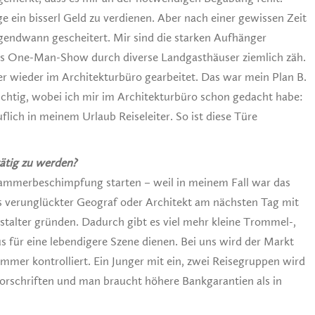
e ein bisserl Geld zu verdienen. Aber nach einer gewissen Zeit
irgendwann gescheitert. Mir sind die starken Aufhänger
ls One-Man-Show durch diverse Landgasthäuser ziemlich zäh.
 wieder im Architekturbüro gearbeitet. Das war mein Plan B.
ichtig, wobei ich mir im Architekturbüro schon gedacht habe:
flich in meinem Urlaub Reiseleiter. So ist diese Türe
tätig zu werden?
skammerbeschimpfung starten – weil in meinem Fall war das
s verunglückter Geograf oder Architekt am nächsten Tag mit
talter gründen. Dadurch gibt es viel mehr kleine Trommel-,
s für eine lebendigere Szene dienen. Bei uns wird der Markt
mer kontrolliert. Ein Junger mit ein, zwei Reisegruppen wird
vorschriften und man braucht höhere Bankgarantien als in