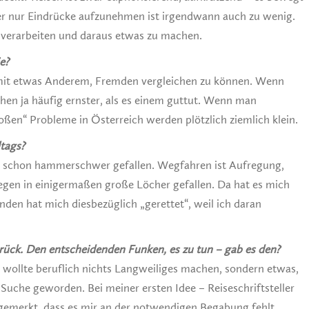
mer nur Eindrücke aufzunehmen ist irgendwann auch zu wenig.
 verarbeiten und daraus etwas zu machen.
e?
mit etwas Anderem, Fremden vergleichen zu können. Wenn
hen ja häufig ernster, als es einem guttut. Wenn man
großen“ Probleme in Österreich werden plötzlich ziemlich klein.
ltags?
 schon hammerschwer gefallen. Wegfahren ist Aufregung,
en in einigermaßen große Löcher gefallen. Da hat es mich
den hat mich diesbezüglich „gerettet“, weil ich daran
rück. Den entscheidenden Funken, es zu tun – gab es den?
h wollte beruflich nichts Langweiliges machen, sondern etwas,
Suche geworden. Bei meiner ersten Idee – Reiseschriftsteller
gemerkt, dass es mir an der notwendigen Begabung fehlt.