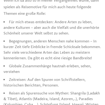
Wenn ich da also so in meiner Vergangenheit wühle, dann
spielen als Reisemotive für mich auch heute folgende
Themen eine große Rolle:
Für mich etwas entdecken: Andere Arten zu leben,
andere Kulturen – aber auch die Vielfalt und die unerhörte
Schönheit unserer Welt selbst zu sehen.
Begegnungen, anderen Menschen nahe kommen – In
kurzer Zeit tiefe Einblicke in fremde Schicksale bekommen.
Sehr viele verschiedene Arten das Leben zu meistern
kennenlernen. Da gibt es echt eine riesige Bandbreite!
Globale Zusammenhänge hautnah erleben, sehen,
verstehen
Zeitreisen: Auf den Spuren von Schriftstellern,
historischen Berichten, Personen.
Reisen als Spurensuche von Mythen: Shangrila (Ladakh
& Tibet), Atlantis (Madeira, Island, Azoren,..), Paradies
(Kolumbien, Cuba,…), Schöpfung (Island, Hawaii, Wüsten,